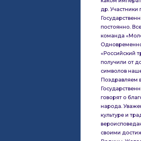
каком императ
др. Участники
Государственн
постоянно. Вс
команда «Мол
Одновременно 
«Российский т
получили от д
символов наше
Поздравляем в
Государственн
говорят о благ
народа. Уважен
культуре и тр
вероисповедан
своими дости