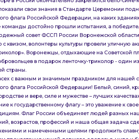
оре в России окончательно закрепился бело-сине-
 показали свои знания в Стандарте Церемонии подн
ого флага Российской Федерации, на каких зданиях
е команды достойно прошли испытания, а победите
одежный совет ФССП России Воронежской области
с квизом, волонтеры культуры провели уличную а
риколор». Воронежцы, отдыхающие на Советской п
обровольцев в подарок ленточку-триколор - один из
й страны.
сех с важным и значимым праздником для нашей с
ого флага Российской Федерации! Белый, синий, кр
ородстве и вере, силе и мужестве – лучших качества
ие к государственному флагу – это уважение к свое
адициям. Флаг России объединяет людей разных на
ий, возрастов, профессий и наша общая задача сде
жениями и намеченными целями продолжить славн