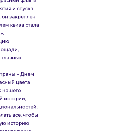
красный флаг и
ятия и спуска
 он закреплен
лем квиза стала
».
кцию
лощади,
 главных
траны – Днем
асный цвета
х нашего
й истории,
циональностей,
лать все, чтобы
ую историю