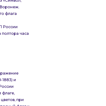
з «Символ,
«Воронеж.
го флага
П России
 полтора часа
ображение
-1883) и
 России
 флаге,
цветов, при