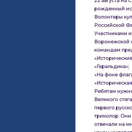
22 августа на
рожденный ис
Волонтеры кул
Российской Ф
Участниками и
Воронежской о
командам пред
«Исторические
«Геральдика»;
«На фоне флага
«Историческая
Ребятам нужно
Великого стяга
первого русск
триколор. Они
отвечали на м