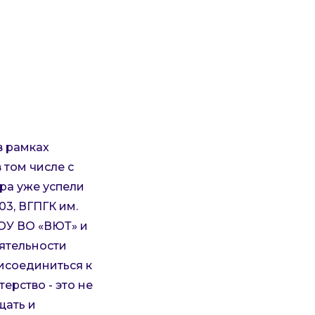
в рамках
 том числе с
ра уже успели
3, ВГПГК им.
ПОУ ВО «ВЮТ» и
ятельности
рисоединиться к
ерство - это не
щать и