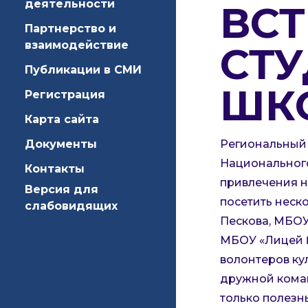
деятельности
ВСТ
Партнерство и
взаимодействие
СТ
Публикации в СМИ
ШК
Регистрация
Карта сайта
Документы
Региональный 
Национального 
Контакты
привлечения н
Версия для
посетить неск
слабовидящих
Пескова, МБОУ
МБОУ «Лицей №
волонтеров ку
дружной коман
только полезн